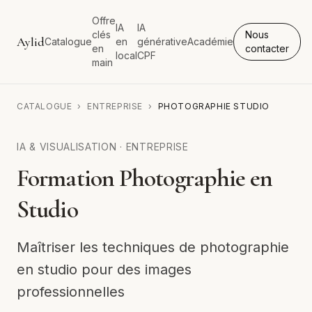
Offre
IA
IA
clés
Nous
Aylid
Catalogue
en
générative
Académie
en
contacter
local
CPF
main
CATALOGUE
›
ENTREPRISE
›
PHOTOGRAPHIE STUDIO
IA & VISUALISATION
·
ENTREPRISE
Formation Photographie en
Studio
Maîtriser les techniques de photographie
en studio pour des images
professionnelles