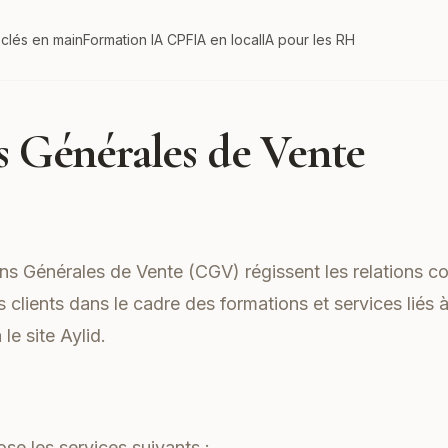
 clés en main
Formation IA CPF
IA en local
IA pour les RH
s Générales de Vente
s Générales de Vente (CGV) régissent les relations co
s clients dans le cadre des formations et services liés à
 le site
Aylid
.
s
ose les services suivants :